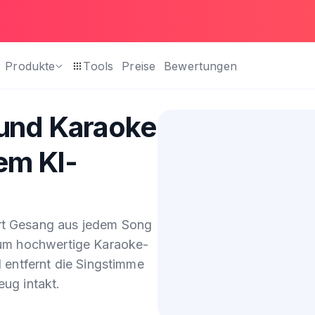
Produkte
Tools
Preise
Bewertungen
und Karaoke
rem KI-
rt Gesang aus jedem Song
 um hochwertige Karaoke-
l entfernt die Singstimme
ug intakt.