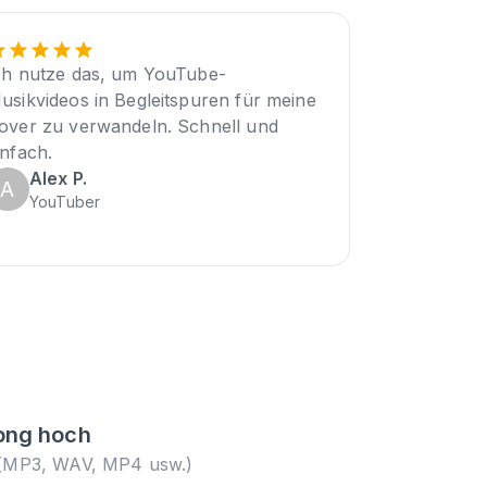
ch nutze das, um YouTube-
usikvideos in Begleitspuren für meine
over zu verwandeln. Schnell und
infach.
Alex P.
A
YouTuber
Song hoch
i (MP3, WAV, MP4 usw.)