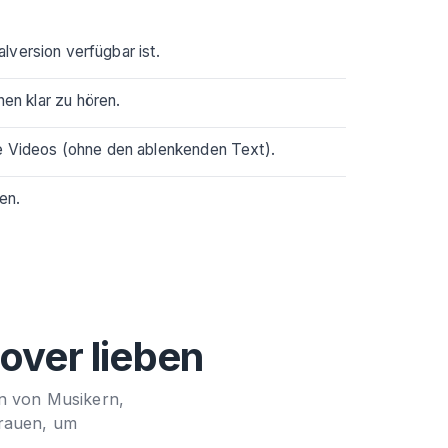
alversion verfügbar ist.
en klar zu hören.
re Videos (ohne den ablenkenden Text).
en.
ver lieben
en von Musikern,
trauen, um